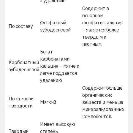
к удалению.
Содержит в
основном
Фосфатный
фосфаты кальция
По составу
зубодесневой
– является более
твердым и
плотным.
Богат
карбонатами
Карбонатный
кальция – мягче и
зубодесневой
легче поддается
удалению.
Содержит больше
органических
По степени
Мягкий
веществ и меньше
твердости
минерализованных
компонентов.
Имеет высокую
Твердый
степень