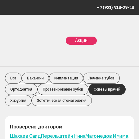
+7 (921) 918-29-18
Главная
Статьи
Советы врачей
Акции
Советы врачей
Все
Вакансии
Имплантация
Лечение зубов
Ортодонтия
Протезирование зубов
Советы врачей
Хирургия
Эстетическая стоматология
Проверено доктором
Шахаев Саид
Перельштейн Нина
Магомедов Имима