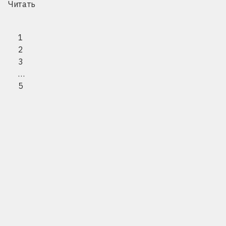
Читать
1
2
3
…
5
Следующая ст