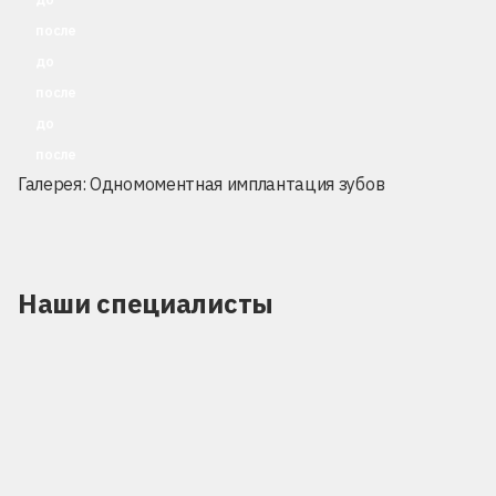
после
до
после
до
после
Галерея: Одномоментная имплантация зубов
Наши специалисты