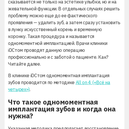
сказывается не только на эстетике улыбки, но и на
жевательной функции. В отдельных случаях решить
проблему можно еще до ее фактического
проявления — удалить зуб, а затем сразу установить
в лунку искусственный корень и временную
коронку. Такая процедура и называется
одномоментной имплантацией. Врачи клиники
iDСтом проводят данную операцию
профессионально и с заботой о пациенте. Как?
Читайте далее.
В клинике iDСтом одномоментная имплантация
зубов проводится по методике
All on 4 («Всё на
четырех»)
.
Что такое одномоментная
имплантация зубов и когда она
нужна?
Указанная методика предполагает восстановление