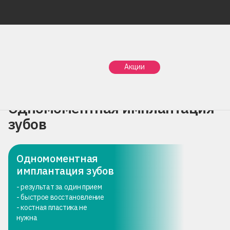
Главная
Услуги
Имплантация зубов
Акции
Одномоментная имплантация зубов
Одномоментная имплантация
зубов
Одномоментная
имплантация зубов
- результат за один прием
- быстрое восстановление
- костная пластика не
нужна