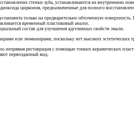
становление стенки зуба, устанавливаются на внутреннюю пов
 диоксида циркония, предназначенные для полного восстановлен
становить только на предварительно обточенную поверхность.
авливается временный пластиковый аналог.
циальный состав для улучшения адгезивных свойств эмали.
нирами или люминирами, поскольку нет высоких эстетических т
нно непрямая реставрация с помощью тонких керамических плас
ряют первозданный вид.