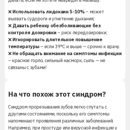
делать, если не хотите навредить малышу:
❌
Использовать лидокаин 5-10%
– может
вызвать судороги и угнетение дыхания;
❌
Давать ребенку обезболивающие без
контроля дозировки
– риск передозировки;
❌
Игнорировать длительное повышение
температуры
– если 39°C и выше — срочно к врачу.
❌
Не обращать внимание на симптомы инфекции
– красное горло, сильный насморк, сыпь — не
связаны с зубами!
На что похож этот синдром?
Синдром прорезывания зубов легко спутать с
другими состояниями, поскольку его симптомы
напоминают проявления различных заболеваний.
Например, при простуде или вирусной инфекции у