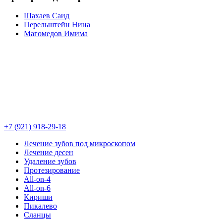
Шахаев Саид
Перельштейн Нина
Магомедов Имима
+7 (921) 918-29-18
Лечение зубов под микроскопом
Лечение десен
Удаление зубов
Протезирование
All-on-4
All-on-6
Кириши
Пикалево
Сланцы