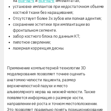
на
Всё-на-4
и
Всё-на-6
имплантатах;
установке имплантов при недостаточном объеме
костной ткани без наращивания;
Отсутствует более 3х зубов или полная адентия;
сохранение эстетики при имплантации во
фронтальном сегменте.
забор костного блока по данным КТ;
пилотное сверление;
лазерная коррекция десны.
Применение компьютерной технологии 3D
моделирования позволяет точнее оценить
анатомию челюсти пациента, размер
верхнечелюстной пазухи и место
альвеолярного
нерва на нижней челюсти. Также
появляется информация о размере кости,
направлении её роста и точном местоположении.
Это позволяет правильно понять позиционирование