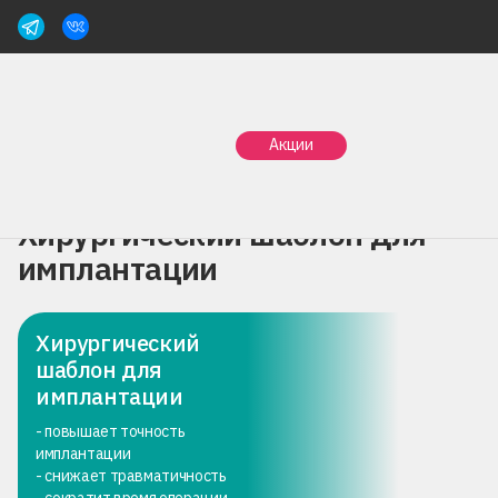
Главная
Услуги
Имплантация зубов
Акции
Хирургический шаблон для имплантации
Хирургический шаблон для
имплантации
Хирургический
шаблон для
имплантации
- повышает точность
имплантации
- снижает травматичность
- сократит время операции