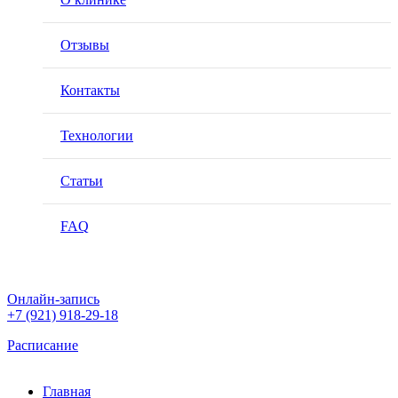
Импантация зубов
Отзывы
Эстетическая стоматология
Контакты
Ортодонтия
Технологии
All-on-4
Статьи
All-on-6
FAQ
Зубы за 1 день
Зуботехническая лаборатория
Онлайн-запись
+7 (921) 918-29-18
Расписание
Главная