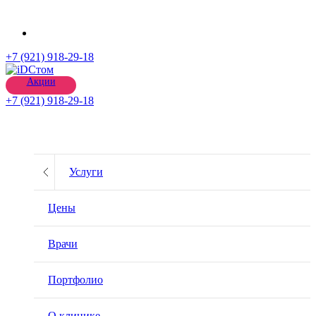
+7 (921) 918-29-18
Акции
+7 (921) 918-29-18
Услуги
Лечение зубов и десен
Цены
Хирургия
Врачи
Консультация и диагностика
Портфолио
Протезирование
О клинике