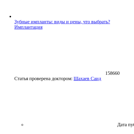
Зубные импланты: виды и цены, что выбрать?
Имплантация
158660
Статья проверена доктором:
Шахаев Саид
Дата пу