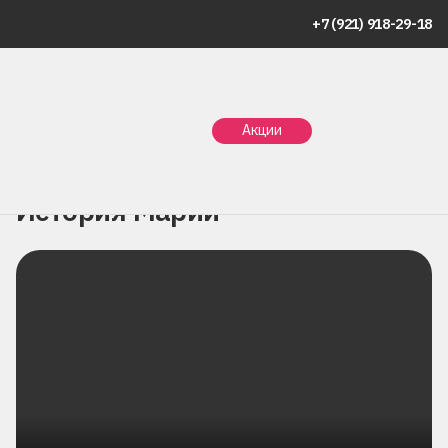
+7 (921) 918-29-18
Главная
Портфолио. Истории пациентов
Акции
История Марии
История Марии