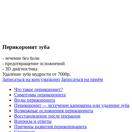
Перикоронит зуба
- лечение без боли
- предотвращение осложнений
- 3D диагностика
Удаление зуба мудрости от 7000р.
Записаться на консультацию
Записаться на приём
Что такое перикоронит?
Симптомы перикоронита
Виды перикоронита
Перикоронит — иссечение капюшона или удаление зуба
Возможные осложнения перикоронита
Восстановление после операции
Вопросы и ответы
Причины развития перикоронарита
Стоимость