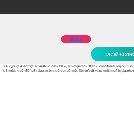
Главная
Статьи
Басиева Элина
Акции
Басиева Элина
Расписани
a:10:
{s:4:»type»;s:4:»text»;s:12:»instructions»;s:0:»»;s:8:»required»;i:0;s:17:»conditional_logic»;i:0;s:
{s:5:»width»;s:2:»50″;s:5:»class»;s:0:»»;s:2:»id»;s:0:»»;}s:13:»default_value»;s:0:»»;s:11:»placeh