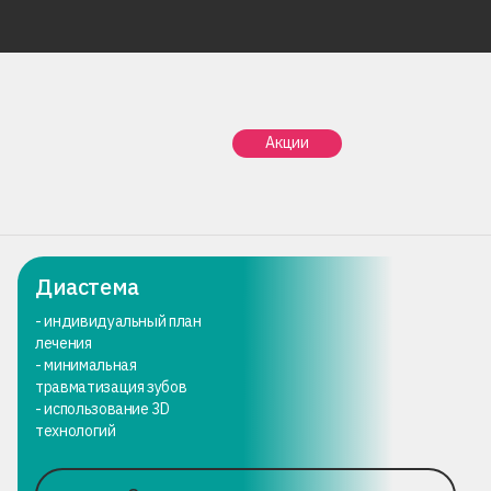
Главная
Услуги
Ортодонтия
Диастема
Акции
Диастема
Диастема
- индивидуальный план
лечения
- минимальная
травматизация зубов
- использование 3D
технологий