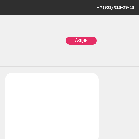
+7 (921) 918-29-18
Главная
Статьи
Акопян Сюзанна Самвеловна
Акции
Акопян Сюзанна Самвеловна